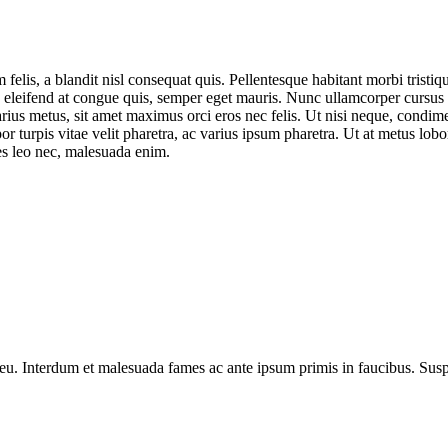
felis, a blandit nisl consequat quis. Pellentesque habitant morbi tristiq
em, eleifend at congue quis, semper eget mauris. Nunc ullamcorper cursus
arius metus, sit amet maximus orci eros nec felis. Ut nisi neque, condi
r turpis vitae velit pharetra, ac varius ipsum pharetra. Ut at metus lobo
cies leo nec, malesuada enim.
 eu. Interdum et malesuada fames ac ante ipsum primis in faucibus. Suspe