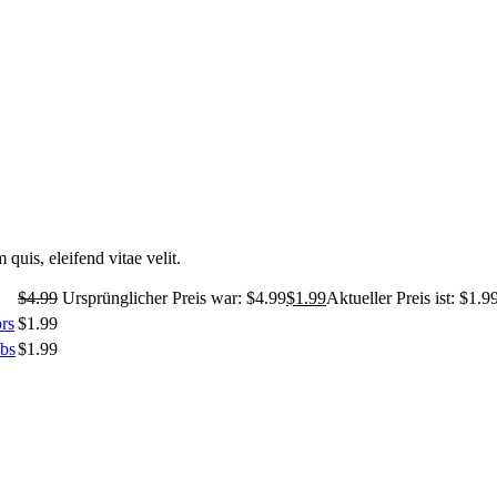
uis, eleifend vitae velit.
$
4.99
Ursprünglicher Preis war: $4.99
$
1.99
Aktueller Preis ist: $1.9
rs
$
1.99
abs
$
1.99