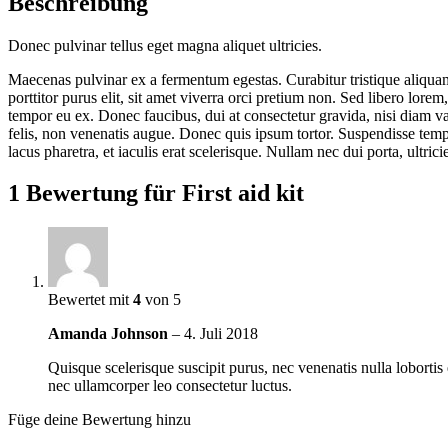
Beschreibung
Donec pulvinar tellus eget magna aliquet ultricies.
Maecenas pulvinar ex a fermentum egestas. Curabitur tristique aliquam 
porttitor purus elit, sit amet viverra orci pretium non. Sed libero lor
tempor eu ex. Donec faucibus, dui at consectetur gravida, nisi diam v
felis, non venenatis augue. Donec quis ipsum tortor. Suspendisse tempo
lacus pharetra, et iaculis erat scelerisque. Nullam nec dui porta, ultri
1 Bewertung für
First aid kit
Bewertet mit
4
von 5
Amanda Johnson
–
4. Juli 2018
Quisque scelerisque suscipit purus, nec venenatis nulla lobortis
nec ullamcorper leo consectetur luctus.
Füge deine Bewertung hinzu