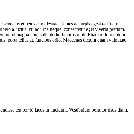
ue senectus et netus et malesuada fames ac turpis egestas. Etiam
 libero a luctus. Nunc urna neque, consectetur eget viverra pretium,
mentum id magna non, sollicitudin lobortis nibh. Etiam in fermentum
rtis, porta tellus at, faucibus odio. Maecenas dictum quam vulputate
ndisse tempor id lacus in tincidunt. Vestibulum porttitor risus diam,