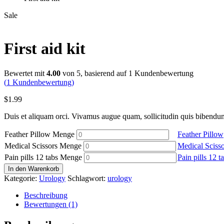
Sale
First aid kit
Bewertet mit
4.00
von 5, basierend auf
1
Kundenbewertung
(
1
Kundenbewertung)
$
1.99
Duis et aliquam orci. Vivamus augue quam, sollicitudin quis bibendum q
Feather Pillow Menge
Feather Pillow
Medical Scissors Menge
Medical Scisso
Pain pills 12 tabs Menge
Pain pills 12 t
In den Warenkorb
Kategorie:
Urology
Schlagwort:
urology
Beschreibung
Bewertungen (1)