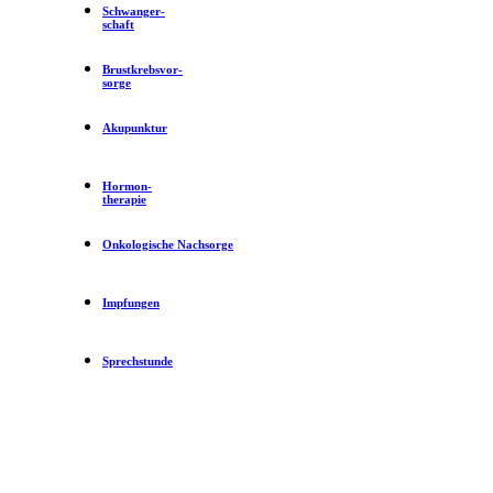
Schwanger-
schaft
Brustkrebsvor-
sorge
Akupunktur
Hormon-
therapie
Onkologische Nachsorge
Impfungen
Sprechstunde